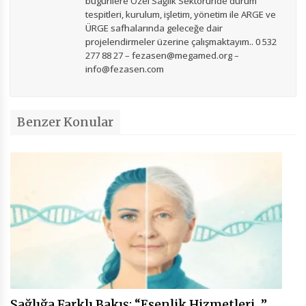
bugünlere Özel Sağlık Sektöründe durum
tespitleri, kurulum, işletim, yönetim ile ARGE ve
ÜRGE safhalarında geleceğe dair
projelendirmeler üzerine çalışmaktayım.. 0 532
277 88 27 – fezasen@megamed.org –
info@fezasen.com
Benzer Konular
Sağlığa Farklı Bakış; “Esenlik Hizmetleri…”