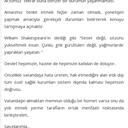
Arzumuz tekrar buna benzer bir durumun yaşanmaması..
Amacımız tenkit etmek hiçbir zaman olmadı, yönetişim
yapmak amacıyla gerekçeli durumları belirterek konuyu
tartışmaya açmaktır.
William Shakespeare’in dediği gibi “Sesini değil, sözünü
yükseltmeli insan. Çünkü gök gürültüleri değil, yağmurlardır
yaprakları yaşatan. “
Devlet hepimizin, hazine de hepimizin katkıları ile doluyor..
Öncelikle vatandaşa hata üreten, hak etmediğini alan etik dışı
tüm özel sağlık kurumları sistem dışında kalması hepimizin
doğrusu..
Vatandaşın almaktan memnun olduğu bir hizmet varsa onu da
yok etmek yerine tarafların ortak menfaati noktasında
birleştirelim..
Saygılarımla…