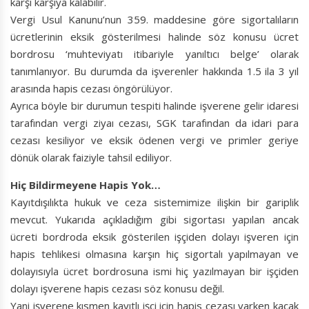
karşı karşıya kalabilir.
Vergi Usul Kanunu’nun 359. maddesine göre sigortalıların
ücretlerinin eksik gösterilmesi halinde söz konusu ücret
bordrosu ‘muhteviyatı itibariyle yanıltıcı belge’ olarak
tanımlanıyor. Bu durumda da işverenler hakkında 1.5 ila 3 yıl
arasında hapis cezası öngörülüyor.
Ayrıca böyle bir durumun tespiti halinde işverene gelir idaresi
tarafından vergi ziyaı cezası, SGK tarafından da idari para
cezası kesiliyor ve eksik ödenen vergi ve primler geriye
dönük olarak faiziyle tahsil ediliyor.
Hiç Bildirmeyene Hapis Yok…
Kayıtdışılıkta hukuk ve ceza sistemimize ilişkin bir gariplik
mevcut. Yukarıda açıkladığım gibi sigortası yapılan ancak
ücreti bordroda eksik gösterilen işçiden dolayı işveren için
hapis tehlikesi olmasına karşın hiç sigortalı yapılmayan ve
dolayısıyla ücret bordrosuna ismi hiç yazılmayan bir işçiden
dolayı işverene hapis cezası söz konusu değil.
Yani işverene kısmen kayıtlı işçi için hapis cezası varken kaçak