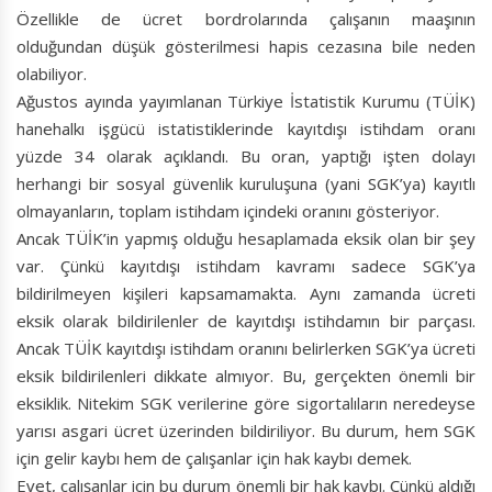
Özellikle de ücret bordrolarında çalışanın maaşının
olduğundan düşük gösterilmesi hapis cezasına bile neden
olabiliyor.
Ağustos ayında yayımlanan Türkiye İstatistik Kurumu (TÜİK)
hanehalkı işgücü istatistiklerinde kayıtdışı istihdam oranı
yüzde 34 olarak açıklandı. Bu oran, yaptığı işten dolayı
herhangi bir sosyal güvenlik kuruluşuna (yani SGK’ya) kayıtlı
olmayanların, toplam istihdam içindeki oranını gösteriyor.
Ancak TÜİK’in yapmış olduğu hesaplamada eksik olan bir şey
var. Çünkü kayıtdışı istihdam kavramı sadece SGK’ya
bildirilmeyen kişileri kapsamamakta. Aynı zamanda ücreti
eksik olarak bildirilenler de kayıtdışı istihdamın bir parçası.
Ancak TÜİK kayıtdışı istihdam oranını belirlerken SGK’ya ücreti
eksik bildirilenleri dikkate almıyor. Bu, gerçekten önemli bir
eksiklik. Nitekim SGK verilerine göre sigortalıların neredeyse
yarısı asgari ücret üzerinden bildiriliyor. Bu durum, hem SGK
için gelir kaybı hem de çalışanlar için hak kaybı demek.
Evet, çalışanlar için bu durum önemli bir hak kaybı. Çünkü aldığı