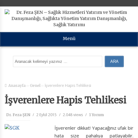
Menü
››
››
İşverenlere Hapis Tehlikesi
Anasayfa
Genel
İşverenlere Hapis Tehlikesi
/
2 Eylül 2015
/
2.048 views
/
Dr. Feza ŞEN
1 Yorum
İşverenler dikkat! Yapacağınız ufak bir
hata size pahalıya patlayabilir.