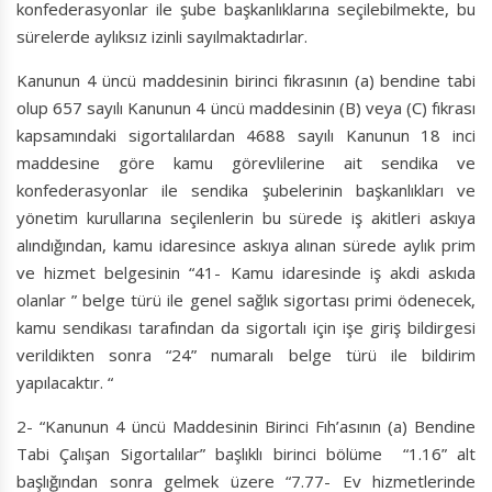
konfederasyonlar ile şube başkanlıklarına seçilebilmekte, bu
sürelerde aylıksız izinli sayılmaktadırlar.
Kanunun 4 üncü maddesinin birinci fıkrasının (a) bendine tabi
olup 657 sayılı Kanunun 4 üncü maddesinin (B) veya (C) fıkrası
kapsamındaki sigortalılardan 4688 sayılı Kanunun 18 inci
maddesine göre kamu görevlilerine ait sendika ve
konfederasyonlar ile sendika şubelerinin başkanlıkları ve
yönetim kurullarına seçilenlerin bu sürede iş akitleri askıya
alındığından, kamu idaresince askıya alınan sürede aylık prim
ve hizmet belgesinin “41- Kamu idaresinde iş akdi askıda
olanlar ” belge türü ile genel sağlık sigortası primi ödenecek,
kamu sendikası tarafından da sigortalı için işe giriş bildirgesi
verildikten sonra “24” numaralı belge türü ile bildirim
yapılacaktır. “
2- “Kanunun 4 üncü Maddesinin Birinci Fıh’asının (a) Bendine
Tabi Çalışan Sigortalılar” başlıklı birinci bölüme “1.16” alt
başlığından sonra gelmek üzere “7.77- Ev hizmetlerinde