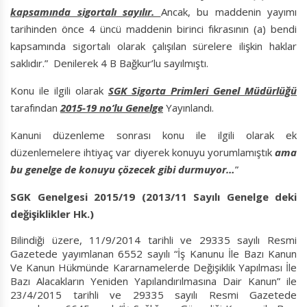
kapsamında sigortalı sayılır.
Ancak, bu maddenin yayımı
tarihinden önce 4 üncü maddenin birinci fıkrasının (a) bendi
kapsamında sigortalı olarak çalışılan sürelere ilişkin haklar
saklıdır.” Denilerek 4 B Bağkur’lu sayılmıştı.
Konu ile ilgili olarak
SGK Sigorta Primleri Genel Müdürlüğü
tarafından
2015-19 no’lu Genelge
Yayınlandı.
Kanuni düzenleme sonrası konu ile ilgili olarak ek
düzenlemelere ihtiyaç var diyerek konuyu yorumlamıştık
ama
bu genelge de konuyu çözecek gibi durmuyor…
”
SGK Genelgesi 2015/19 (2013/11 Sayılı Genelge deki
değişiklikler Hk.)
Bilindiği üzere, 11/9/2014 tarihli ve 29335 sayılı Resmi
Gazetede yayımlanan 6552 sayılı “İş Kanunu İle Bazı Kanun
Ve Kanun Hükmünde Kararnamelerde Değişiklik Yapılması İle
Bazı Alacakların Yeniden Yapılandırılmasına Dair Kanun” ile
23/4/2015 tarihli ve 29335 sayılı Resmi Gazetede