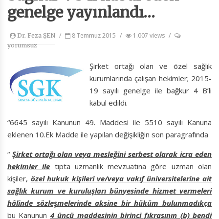
genelge yayınlandı…
/
8 Temmuz 2015
/
1.007 views
/
Dr. Feza ŞEN
yorumsuz
Şirket ortağı olan ve özel sağlık
kurumlarında çalışan hekimler; 2015-
19 sayılı genelge ile bağkur 4 B’li
kabul edildi.
“6645 sayılı Kanunun 49. Maddesi ile 5510 sayılı Kanuna
eklenen 10.Ek Madde ile yapılan değişikliğin son paragrafında
“
Şirket ortağı olan veya mesleğini serbest olarak icra eden
hekimler ile
tıpta uzmanlık mevzuatına göre uzman olan
kişiler,
özel hukuk kişileri ve/veya vakıf üniversitelerine ait
sağlık kurum ve kuruluşları bünyesinde hizmet vermeleri
hâlinde sözleşmelerinde aksine bir hüküm bulunmadıkça
bu Kanunun
4 üncü maddesinin birinci fıkrasının (b) bendi