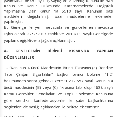
yayımlanan 6645 sayılı “İş Sağlığı ve Güvenliği Kanunu ile Bazı
Kanun ve Kanun Hükmünde Kararnamelerde Değişiklik
Yapılmasına Dair Kanun “la 5510 sayılı Kanunun bazı
maddeleri değiştirilmiş, bazı maddelerine eklemeler
yapılmıştır.
Bu Genelge ile yeni mevzuata ve güncellenen mevzuata
ilişkin olarak 22/2/2013 tarihli ve 2013/11 sayılı Genelgede
yapılan değişiklikler aşağıda açıklanmıştır.
A- GENELGENİN BİRİNCİ KISMINDA YAPILAN
DÜZENLEMELER
1- “Kanunun 4 üncü Maddesinin Birinci Fıkrasının (a) Bendine
Tabi Çalışan Sigortalılar” başlıklı birinci bölüme “1.2”
bölümünden sonra gelmek üzere “1.2.1- 657 sayılı Kanunun 4
üncü maddesinin (B) veya (C) fıkrasına tabi olup 4688 sayılı
Kamu Görevlileri Sendikaları ve Toplu Sözleşme Kanununa
göre sendika, konfederasyonlar ile şube başkanlıklarına
seçilenler” alt başlığı açıklamaları ile birlikte eklenmiştir.