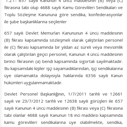
“1.2.1- 657 sayılı Kanunun 4 üncü maddesinin (B) veya (C)
fıkrasına tabi olup 4688 sayılı Kamu Görevlileri Sendikaları ve
Toplu Sözleşme Kanununa göre sendika, konfederasyonlar
ile şube başkanlıklarına seçilenler
657 sayılı Devlet Memurları Kanununun 4 üncü maddesinin
(B) fıkrası kapsamında sözleşmeli olarak çalıştırılan personel
ile (C) fıkrası kapsamında bir yıldan az süreli veya mevsimlik
olarak çalıştırılan geçici personel, Kanunun 4 üncü maddesinin
birinci fıkrasının (a) bendi kapsamında sigortalı sayılmaktadır.
Bu kapsamdaki kişiler işçi sayamadıklarından, işçi sendikalarına
üye olamamakta dolayısıyla haklarında 6356 sayılı Kanun
hükümleri uygulanmamaktadır.
Devlet Personel Başkanlığının, 1/7/2011 tarihli ve 12661
sayılı ve 23/7/2012 tarihli ve 12638 sayılı görüşleri ile 657
sayılı Kanunun 4 üncü maddesinin (B) fıkrası veya (C) fıkrasına
tabi olanlar 4688 sayılı Kanunun 18 inci maddesi kapsamında
kamu görevlileri sendikalarına üye olabilmekte, sendika,