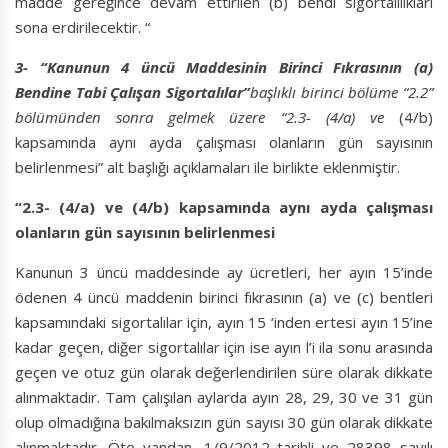
madde gereğince devam ettirilen (b) bendi sigortalılıkları
sona erdirilecektir. “
3- “Kanunun 4 üncü Maddesinin Birinci Fıkrasının (a)
Bendine Tabi Çalışan Sigortalılar”
başlıklı birinci bölüme “2.2”
bölümünden sonra gelmek üzere “2.3- (4/a) ve
(4/b)
kapsamında aynı ayda çalışması olanların gün sayısının
belirlenmesi” alt başlığı açıklamaları ile birlikte eklenmiştir.
“2.3- (4/a) ve (4/b) kapsamında aynı ayda çalışması
olanların gün sayısının belirlenmesi
Kanunun 3 üncü maddesinde ay ücretleri, her ayın 15’inde
ödenen 4 üncü maddenin birinci fıkrasının (a) ve (c) bentleri
kapsamındaki sigortalılar için, ayın 15 ‘inden ertesi ayın 15’ine
kadar geçen, diğer sigortalılar için ise ayın l’i ila sonu arasında
geçen ve otuz gün olarak değerlendirilen süre olarak dikkate
alınmaktadır. Tam çalışılan aylarda ayın 28, 29, 30 ve 31 gün
olup olmadığına bakılmaksızın gün sayısı 30 gün olarak dikkate
alınmaktadır. Öte yandan, 1/9/2012 tarihli ve 28398 sayılı