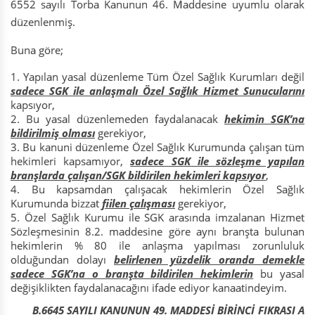
6552 sayılı Torba Kanunun 46. Maddesine uyumlu olarak
düzenlenmiş.
Buna göre;
Yapılan yasal düzenleme Tüm Özel Sağlık Kurumları değil
sadece SGK ile anlaşmalı Özel Sağlık Hizmet Sunucularını
kapsıyor,
Bu yasal düzenlemeden faydalanacak
hekimin SGK’na
bildirilmiş olması
gerekiyor,
Bu kanuni düzenleme Özel Sağlık Kurumunda çalışan tüm
hekimleri kapsamıyor,
sadece SGK ile sözleşme yapılan
branşlarda çalışan/SGK bildirilen hekimleri kapsıyor
,
Bu kapsamdan çalışacak hekimlerin Özel Sağlık
Kurumunda bizzat
fiilen çalışması
gerekiyor,
Özel Sağlık Kurumu ile SGK arasında imzalanan Hizmet
Sözleşmesinin 8.2. maddesine göre aynı branşta bulunan
hekimlerin % 80 ile anlaşma yapılması zorunluluk
olduğundan dolayı
belirlenen yüzdelik oranda demekle
sadece SGK’na o branşta bildirilen hekimlerin
bu yasal
değişiklikten faydalanacağını ifade ediyor kanaatindeyim.
B.6645 SAYILI KANUNUN 49. MADDESİ BİRİNCİ FIKRASI A