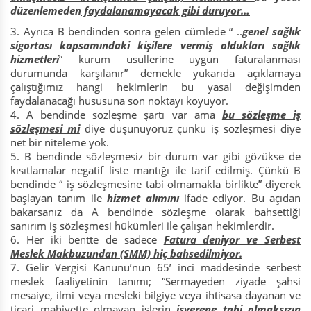
düzenlemeden
faydalanamayacak gibi duruyor…
Ayrıca B bendinden sonra gelen cümlede “ ..
genel sağlık
sigortası kapsamındaki kişilere vermiş oldukları sağlık
hizmetleri
” kurum usullerine uygun faturalanması
durumunda karşılanır” demekle yukarıda açıklamaya
çalıştığımız hangi hekimlerin bu yasal değişimden
faydalanacağı hususuna son noktayı koyuyor.
A bendinde sözleşme şartı var ama
bu sözleşme iş
sözleşmesi mi
diye düşünüyoruz çünkü iş sözleşmesi diye
net bir niteleme yok.
B bendinde sözleşmesiz bir durum var gibi gözükse de
kısıtlamalar negatif liste mantığı ile tarif edilmiş. Çünkü B
bendinde “ iş sözleşmesine tabi olmamakla birlikte” diyerek
başlayan tanım ile
hizmet alımını
ifade ediyor. Bu açıdan
bakarsanız da A bendinde sözleşme olarak bahsettiği
sanırım iş sözleşmesi hükümleri ile çalışan hekimlerdir.
Her iki bentte de sadece
Fatura deniyor ve Serbest
Meslek Makbuzundan (SMM) hiç bahsedilmiyor.
Gelir Vergisi Kanunu’nun 65’ inci maddesinde serbest
meslek faaliyetinin tanımı; “Sermayeden ziyade şahsi
mesaiye, ilmi veya mesleki bilgiye veya ihtisasa dayanan ve
ticari mahiyette olmayan işlerin
işverene tabi olmaksızın