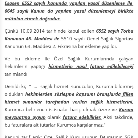
Esasen 6552 sayılı kanunda yapılan yasal düzenleme ile
6645 sayılı Kanun da yapılan yasal düzenlemeyi birlikte
mütalaa etmek doğrudur.
Çünkü 10.09.2014 tarihinde kabul edilen
6552 sayılı Torba
Kanunun 46. Maddesi ile
5510 sayılı Genel Sağlık Sigortası
Kanunun 64. Maddesi 2. Fıkrasına bir ekleme yapıldı.
Ve bu ekleme ile Özel Sağlık Kurumlarında çalışan
hekimlerin yaptığı
hizmetlerin nasıl fatura edilebileceği
tanımlandı.
Denildi ki; “ …. sağlık hizmeti sunucuları, Kuruma bildirmiş
oldukları
hekimlerden sözleşme kapsamı branşlarda
fiilen
hizmet
sunanlar tarafından verilen sağlık hizmetlerini
,
Kurumca belirlenen istisnalar hariç olmak üzere ve
Kurum
mevzuatına uygun
olarak
fatura edebilirler.
Aksi takdirde,
bu faturalara ait tutarlar Kurumca karşılanmaz.”
Kanuni tarif açık: Özel Sağlık Kuruluşunun faturasının SGK