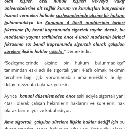
olan kişiler, özel hukuk kişileri ve/veya vakıf
üniversitelerine ait sağlık kurum ve kuruluşları bünyesinde
hizmet vermeleri hâlinde
sözleşmelerinde aksine bir hüküm
b
ulunmadıkça bu
Kanunun 4 üncü maddesinin birinci
fıkrasının (b) bendi kapsamında sigortalı
sayılır. Ancak, bu
maddenin yayımı tarihinden önce 4 üncü maddenin birinci
fıkrasının
(a) bendi kapsamında sigortalı olarak çalışılan
sürelere
ilişkin haklar
saklıdır.
”
Demektedir.
“Sözleşmelerinde aksine bir hüküm bulunmadıkça”
tanımından eski adı ile sigortalı yani 4(a)’lı olmak hekimin
tercihine bağlı gibi yorumlanabilir ama emeklilik ile ilgili
detay mevzuata bakmak gerekir.
Ayrıca
kanuni düzenlemeden önce
eski adıyla sigortalı yani
4(a)’lı olarak çalışan hekimlerin haklarını ve sürelerini hak
olarak tanımlıyor ve kabul ediyor.
Ama sigortalı çalışılan sürelere ilişkin haklar dediği için
bu