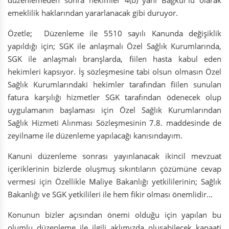
düzenlemeden sonra hekimler 4(b) yani Bağkur’lu olarak
emeklilik haklarından yararlanacak gibi duruyor.
Özetle; Düzenleme ile 5510 sayılı Kanunda değişiklik
yapıldığı için; SGK ile anlaşmalı Özel Sağlık Kurumlarında,
SGK ile anlaşmalı branşlarda, fiilen hasta kabul eden
hekimleri kapsıyor. İş sözleşmesine tabi olsun olmasın Özel
Sağlık Kurumlarındaki hekimler tarafından fiilen sunulan
fatura karşılığı hizmetler SGK tarafından ödenecek olup
uygulamanın başlaması için Özel Sağlık Kurumlarından
Sağlık Hizmeti Alınması Sözleşmesinin 7.8. maddesinde de
zeyilname ile düzenleme yapılacağı kanısındayım.
Kanuni düzenleme sonrası yayınlanacak ikincil mevzuat
içeriklerinin bizlerde oluşmuş sıkıntıların çözümüne cevap
vermesi için Özellikle Maliye Bakanlığı yetkililerinin; Sağlık
Bakanlığı ve SGK yetkilileri ile hem fikir olması önemlidir…
Konunun bizler açısından önemi olduğu için yapılan bu
olumlu düzenleme ile ilgili aklımızda oluşabilecek kanaati