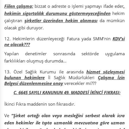
Fiilen çalışma;
bizzat o adreste o işlemi yapmayı ifade eder
,
hekimin sigortalılık durumunu göstermeyeceğinden
hekim
çalıştıran
şirketler üzerinden hekim alınması
da mümkün
olacak gibi duruyor.
Hekimlerin düzenleyeceği Fatura yada SMM’nin
KDV’si
ne olacak???
Yapılan denetimler sonrasında sektörde uygulama
farklılıkları oluşmuş durumda…
Özel Sağlık Kurumu ile arasında
hizmet sözleşmesi
bulunan hekimlere
İl Sağlık Müdürlükleri
Çalışma İzin
Belgesi düzenlenmesine onay
verecekler mi???
C.
6645 SAYILI KANUNUN 49. MADDESİ İKİNCİ FIKRASI:
İkinci Fıkra maddenin son fıkrasıdır.
Ve
“Şirket ortağı olan veya mesleğini serbest olarak icra
eden hekimler ile tıpta uzmanlık mevzuatına göre uzman