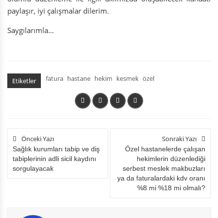
paylaşır, iyi çalışmalar dilerim.
Saygılarımla…
fatura
hastane
hekim
kesmek
özel
Etiketler
Önceki Yazı
Sonraki Yazı
Sağlık kurumları tabip ve diş
Özel hastanelerde çalışan
tabiplerinin adli sicil kaydını
hekimlerin düzenlediği
sorgulayacak
serbest meslek makbuzları
ya da faturalardaki kdv oranı
%8 mi %18 mi olmalı?