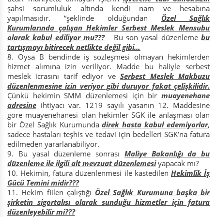
şahsi sorumluluk altında kendi nam ve hesabına
yapılmasıdır. “şeklinde olduğundan
Özel Sağlık
Kurumlarında çalışan Hekimler Serbest Meslek Mensubu
olarak kabul ediliyor mu???
Bu son yasal düzenleme
bu
tartışmayı bitirecek netlikte değil gibi…
Oysa B bendinde iş sözleşmesi olmayan hekimlerden
hizmet alımına izin veriliyor. Madde bu haliyle serbest
meslek icrasını tarif ediyor ve
Serbest Meslek Makbuzu
düzenlenmesine izin veriyor gibi duruyor fakat çelişkilidir.
Çünkü hekimin SMM düzenlemesi için bir
muayenehane
adresine
ihtiyacı var. 1219 sayılı yasanın 12. Maddesine
göre muayenehanesi olan hekimler SGK ile anlaşması olan
bir Özel Sağlık Kurumunda
direk hasta kabul edemiyorlar
,
sadece hastaları teşhis ve tedavi için bedelleri SGK’na fatura
edilmeden yararlanabiliyor.
Bu yasal düzenleme sonrası
Maliye Bakanlığı da bu
düzenleme ile ilgili alt mevzuat düzenlemesi
yapacak mı?
Hekimin, fatura düzenlenmesi ile kastedilen
Hekimlik İş
Gücü Temini midir???
Hekim fiilen çalıştığı
Özel Sağlık Kurumuna başka bir
şirketin sigortalısı olarak sunduğu hizmetler için fatura
düzenleyebilir mi???