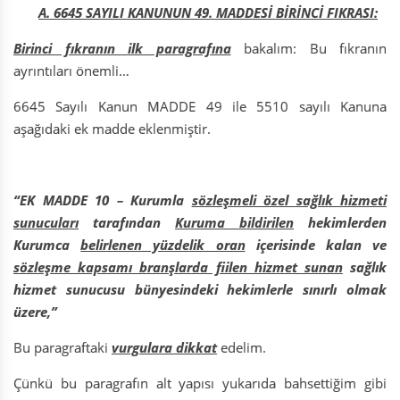
A. 6645 SAYILI KANUNUN 49. MADDESİ BİRİNCİ FIKRASI:
Birinci fıkranın ilk paragrafına
bakalım: Bu fıkranın
ayrıntıları önemli…
6645 Sayılı Kanun MADDE 49 ile 5510 sayılı Kanuna
aşağıdaki ek madde eklenmiştir.
“EK MADDE 10 – Kurumla
sözleşmeli özel sağlık hizmeti
sunucuları
tarafından
Kuruma bildirilen
hekimlerden
Kurumca
belirlenen yüzdelik oran
içerisinde kalan ve
sözleşme kapsamı branşlarda fiilen hizmet sunan
sağlık
hizmet sunucusu bünyesindeki hekimlerle sınırlı olmak
üzere,”
Bu paragraftaki
vurgulara dikkat
edelim.
Çünkü bu paragrafın alt yapısı yukarıda bahsettiğim gibi