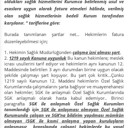
oldukları sağlık hizmetlerini Kurumca belirlenmiş usul ve
esaslara uygun olarak fatura etmeleri hâlinde, verilmiş
olan sağlık hizmetlerinin bedeli Kurum tarafından
karşılanır. “
tariflerine göre:
Burada tanımlanan şartlar net… Hekimlerin fatura
düzenleyebilmesi için;
Hekimin Sağlık Müdürlüğünden
çalışma izni alması şart
,
1219 sayılı Kanuna uygunluk
Bu kanun hekimlere; meslek
icrası usullerini tarif ediyor ve hekimlerin aynı kanunun 12.
Maddesinde belirtilen 3 ayrı durumdan birine uygun olacak
şekilde çalışmayı şart koşuyor. Bu şart çok kritik…Çünkü
1219 sayılı Kanunun 12. Maddesi hekimlerin Özel Sağlık
Kurumlarında çalışmalarını şarta bağlıyor ve muayenehanesi
olan hekimler; SGK ile anlaşmalı Özel Sağlık Kurumlarında
SGK anlaşmalı olarak hasta kabul edemiyor.. Birinci
paragrafta
SGK ile anlaşmalı Özel Sağlık Kurumları
tanımlandığı için
SGK ile anlaşması olmayan Özel Sağlık
Kurumunda çalışan ve SGK’na bildirim yapılması mümkün
olmayan (SGK ile kısmi anlaşma yapan kuruluşların
anlaşmasız branşlaında çalışan) hekimlerde
bu yasal