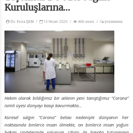
Kuruluşlarına…
/
15 Nisan 2020
/
466 views
/
Dr. Feza ŞEN
yorumsuz
Hekim olarak bildiğimiz bir ailenin yeni tanıştığımız “Corona”
isimli üyesi dünyayı kasıp kavurmakta…
Küresel salgın “Corona” belası nedeniyle dünyanın her
noktasında binlerce insan ölmekte, on binlerce insan yoğun
bakım ünitelerinde solunum cihazı ile hayata tutunmaya