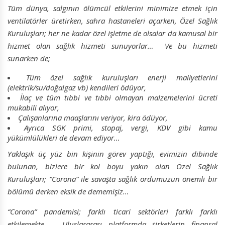
Tüm dünya, salgının ölümcül etkilerini minimize etmek için
ventilatörler üretirken, sahra hastaneleri açarken, Özel Sağlık
Kuruluşları; her ne kadar özel işletme de olsalar da kamusal bir
hizmet olan sağlık hizmeti sunuyorlar… Ve bu hizmeti
sunarken de;
Tüm özel sağlık kuruluşları enerji maliyetlerini
(elektrik/su/doğalgaz vb) kendileri ödüyor,
İlaç ve tüm tıbbi ve tıbbi olmayan malzemelerini ücreti
mukabili alıyor,
Çalışanlarına maaşlarını veriyor, kira ödüyor,
Ayrıca SGK primi, stopaj, vergi, KDV gibi kamu
yükümlülükleri de devam ediyor…
Yaklaşık üç yüz bin kişinin görev yaptığı, evimizin dibinde
bulunan, bizlere bir kol boyu yakın olan Özel Sağlık
Kuruluşları; “Corona” ile savaşta sağlık ordumuzun önemli bir
bölümü derken eksik de dememişiz…
“Corona” pandemisi; farklı ticari sektörleri farklı farklı
etkilemekte… Uluslararası platformda şirketlerin finansal