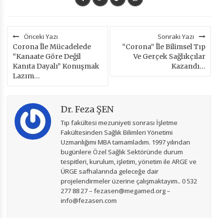
Önceki Yazı
Sonraki Yazı
Corona İle Mücadelede
“Corona” İle Bilimsel Tıp
“Kanaate Göre Değil
Ve Gerçek Sağlıkçılar
Kanıta Dayalı” Konuşmak
Kazandı…
Lazım…
Dr. Feza ŞEN
Tıp fakültesi mezuniyeti sonrası İşletme
Fakültesinden Sağlık Bilimleri Yönetimi
Uzmanlığımı MBA tamamladım. 1997 yılından
bugünlere Özel Sağlık Sektöründe durum
tespitleri, kurulum, işletim, yönetim ile ARGE ve
ÜRGE safhalarında geleceğe dair
projelendirmeler üzerine çalışmaktayım.. 0 532
277 88 27 – fezasen@megamed.org –
info@fezasen.com