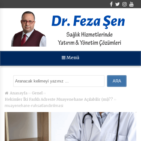
Menü
››
››
Anasayfa
Genel
››
Hekimler İki Farklı Adreste Muayenehane Açılabilir (mi)??
muayenehane-ruhsatlandirilmasi