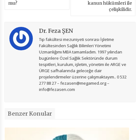
mu?
kanun hükümleri ile
çelişkilidir.
Dr. Feza ŞEN
Tıp fakültesi mezuniyeti sonrası İşletme
Fakültesinden Sağlık Bilimleri Yönetimi
Uzmanlığımı MBA tamamladım. 1997 yılından
bugünlere Özel Sağlık Sektöründe durum
tespitleri, kurulum, işletim, yönetim ile ARGE ve
ÜRGE safhalarında geleceğe dair
projelendirmeler üzerine çalışmaktayım.. 0 532
277 88 27 – fezasen@megamed.org –
info@fezasen.com
Benzer Konular