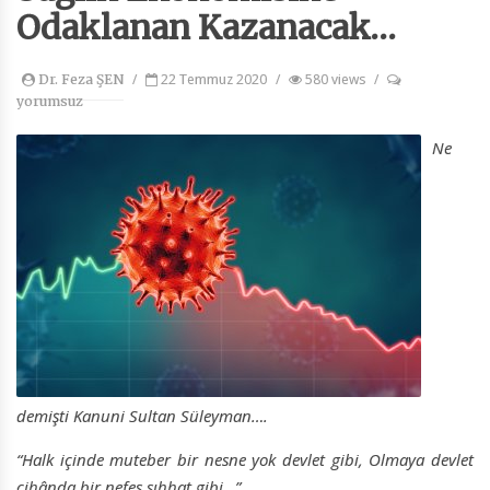
Odaklanan Kazanacak…
/
22 Temmuz 2020
/
580 views
/
Dr. Feza ŞEN
yorumsuz
Ne
demişti Kanuni Sultan Süleyman….
“Halk içinde muteber bir nesne yok devlet gibi, Olmaya devlet
cihânda bir nefes sıhhat gibi…”