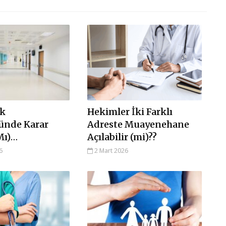
ık
Hekimler İki Farklı
ünde Karar
Adreste Muayenehane
Mı)…
Açılabilir (mi)??
6
2 Mart 2026