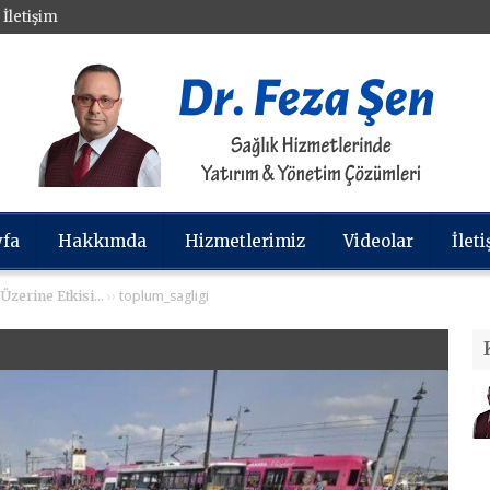
İletişim
yfa
Hakkımda
Hizmetlerimiz
Videolar
İlet
››
toplum_sagligi
 Üzerine Etkisi…