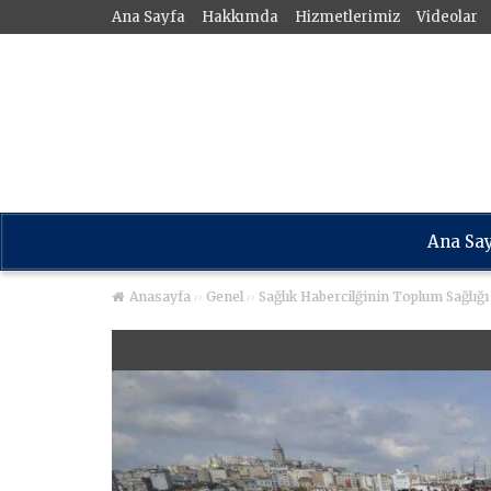
Ana Sayfa
Hakkımda
Hizmetlerimiz
Videolar
Ana Sa
››
››
Anasayfa
Genel
Sağlık Habercilğinin Toplum Sağlığı