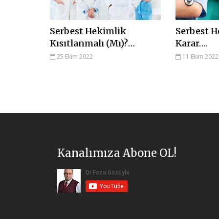
Serbest Hekimlik
Serbest H
Kısıtlanmalı (Mı)?…
Karar….
25 Ekim 2022
11 Ekim 2022
Kanalımıza Abone OL!