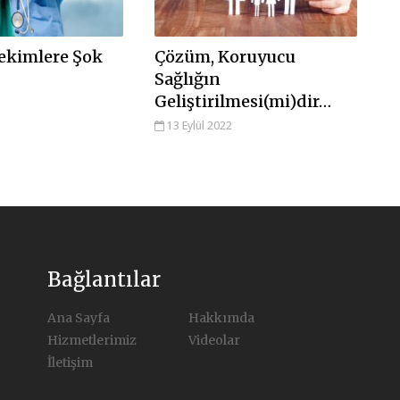
ekimlere Şok
Çözüm, Koruyucu
Sağlığın
Geliştirilmesi(mi)dir…
13 Eylül 2022
Bağlantılar
Ana Sayfa
Hakkımda
Hizmetlerimiz
Videolar
İletişim