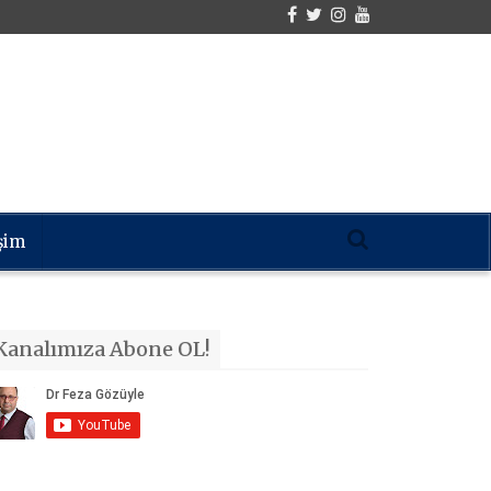
işim
Kanalımıza Abone OL!