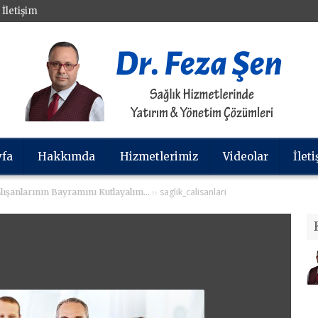
İletişim
yfa
Hakkımda
Hizmetlerimiz
Videolar
İlet
››
saglik_calisanlari
alışanlarının Bayramını Kutlayalım…