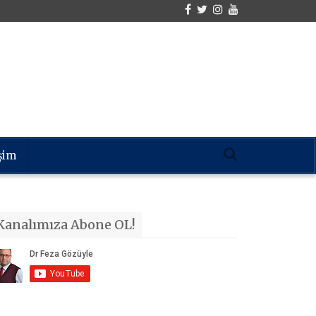
işim
Kanalımıza Abone OL!