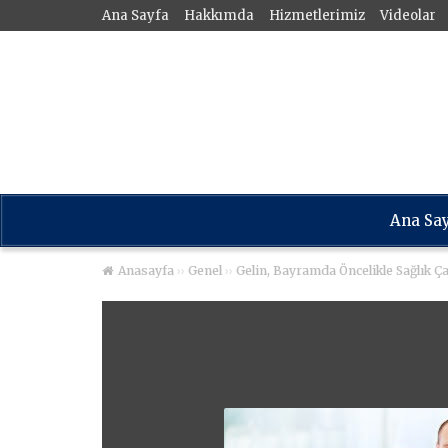
Ana Sayfa
Hakkımda
Hizmetlerimiz
Videolar
Ana Sa
››
››
Anasayfa
Genel
Gelin, Bayramda Öncelikle Sağlık Ç