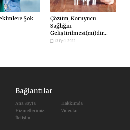
ekimlere Şok
Çözüm, Koruyucu
Sağlığın
Geliştirilmesi(mi)dir…
13 Eylül 2022
Bağlantılar
Ana Sayfa
Hakkımda
Hizmetlerimiz
Videolar
İletişim