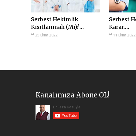
Serbest Hekimlik
Serbest H
Kısıtlanmalı (Mı)?…
Karar….
25 Ekim 2022
11 Ekim 2022
Kanalımıza Abone OL!