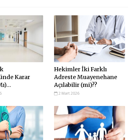
ık
Hekimler İki Farklı
ünde Karar
Adreste Muayenehane
Mı)…
Açılabilir (mi)??
6
2 Mart 2026