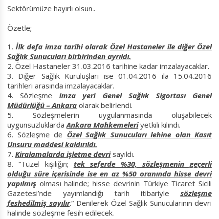
Sektörümüze hayırlı olsun..
Özetle;
İlk defa imza tarihi olarak
Özel Hastaneler ile diğer Özel
Sağlık Sunucuları birbirinden ayrıldı.
Özel Hastaneler 31.03.2016 tarihine kadar imzalayacaklar.
Diğer Sağlık Kuruluşları ise 01.04.2016 ila 15.04.2016
tarihleri arasında imzalayacaklar.
Sözleşme
imza yeri Genel Sağlık Sigortası Genel
Müdürlüğü – Ankara
olarak belirlendi.
Sözleşmelerin uygulanmasında oluşabilecek
uygunsuzluklarda
Ankara Mahkemeleri
yetkili kılındı.
Sözleşme de
Özel Sağlık Sunucuları lehine olan Kasıt
Unsuru maddesi kaldırıldı.
Kiralamalarda işletme devri
sayıldı.
“Tüzel kişiliğin;
tek seferde %30, sözleşmenin geçerli
olduğu süre içerisinde ise en az %50 oranında hisse devri
yapılmış
olması halinde; hisse devrinin Türkiye Ticaret Sicili
Gazetesi’nde yayımlandığı tarih itibariyle
sözleşme
feshedilmiş sayılır
.” Denilerek Özel Sağlık Sunucularının devri
halinde sözleşme fesih edilecek.