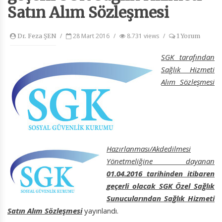
Satın Alım Sözleşmesi
/
28 Mart 2016
/
8.731 views
/
Dr. Feza ŞEN
1 Yorum
SGK tarafından
Sağlık Hizmeti
Alım Sözleşmesi
Hazırlanması/Akdedilmesi
Yönetmeliğine dayanan
01.04.2016 tarihinden itibaren
geçerli olacak SGK Özel Sağlık
Sunucularından Sağlık Hizmeti
Satın Alım Sözleşmesi
yayınlandı.